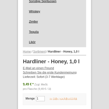
Sonstige Spirituosen
Whiskey
Zimtler
Tequila
Likör
Home
/
Sortiment
/
Hardliner - Honey, 1,0 l
Hardliner - Honey, 1,0 l
E-Mail an einen Freund
Schreiben Sie die erste Kundenmeinung
Lieferzeit: Sofort (3-7 Werktage)
9,49 €
*
Zzgl. MwSt.
pro Flasche (9,49 € / 1l)
Menge
IN DEN WARENKORB