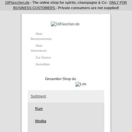
18Flaschen.de
- The online shop for spirits, champagne & Co -
ONLY FOR
BUSINESS CUSTOMERS
- Private consumers are not supplied!
Mein
Benutzerkonto
Mein
Warenkorb
Zur Kasse
Anmelden
Sortiment
Rum
Wodka