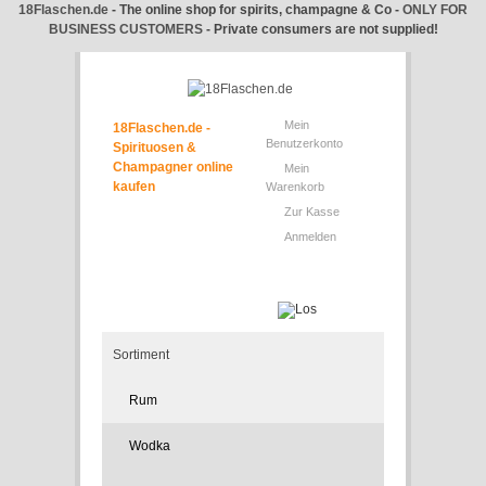
18Flaschen.de
- The online shop for spirits, champagne & Co -
ONLY FOR
BUSINESS CUSTOMERS
- Private consumers are not supplied!
Mein
18Flaschen.de -
Benutzerkonto
Spirituosen &
Champagner online
Mein
kaufen
Warenkorb
Zur Kasse
Anmelden
Sortiment
Rum
Wodka