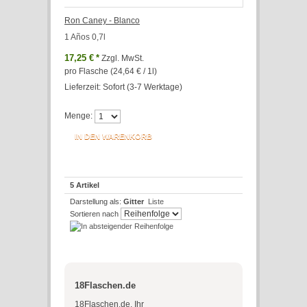
Ron Caney - Blanco
1 Años 0,7l
17,25 €
*
Zzgl. MwSt.
pro Flasche (24,64 € / 1l)
Lieferzeit: Sofort (3-7 Werktage)
Menge:
IN DEN WARENKORB
5 Artikel
Darstellung als:
Gitter
Liste
Sortieren nach
18Flaschen.de
18Flaschen.de, Ihr