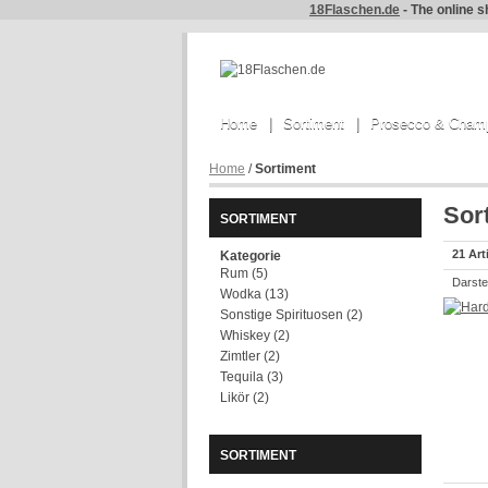
18Flaschen.de
- The online s
Home
Sortiment
Prosecco & Cham
Home
/
Sortiment
Sor
SORTIMENT
21 Art
Kategorie
Rum
(5)
Darstel
Wodka
(13)
Sonstige Spirituosen
(2)
Whiskey
(2)
Zimtler
(2)
Tequila
(3)
Likör
(2)
SORTIMENT