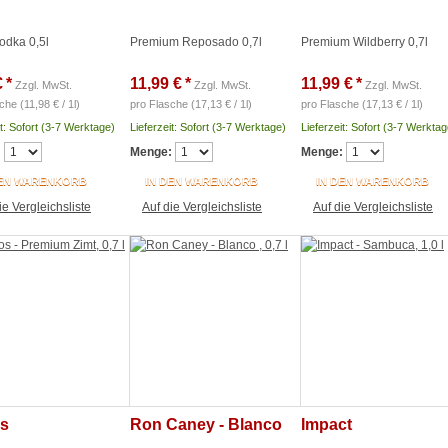
odka 0,5l
Premium Reposado 0,7l
Premium Wildberry 0,7l
€
*
11,99 €
*
11,99 €
*
Zzgl. MwSt.
Zzgl. MwSt.
Zzgl. MwSt.
che (11,98 € / 1l)
pro Flasche (17,13 € / 1l)
pro Flasche (17,13 € / 1l)
it: Sofort (3-7 Werktage)
Lieferzeit: Sofort (3-7 Werktage)
Lieferzeit: Sofort (3-7 Werktag
:
Menge:
Menge:
DEN WARENKORB
IN DEN WARENKORB
IN DEN WARENKORB
ie Vergleichsliste
Auf die Vergleichsliste
Auf die Vergleichsliste
s
Ron Caney - Blanco
Impact