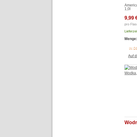
Americ
1,0l
9,99 
pro Flas
Lieferze
Menge
IN 
Auf d
Wodn