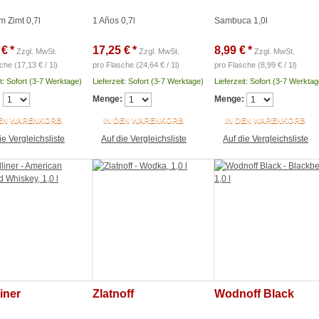
 Zimt 0,7l
1 Años 0,7l
Sambuca 1,0l
 €
*
17,25 €
*
8,99 €
*
Zzgl. MwSt.
Zzgl. MwSt.
Zzgl. MwSt.
che (17,13 € / 1l)
pro Flasche (24,64 € / 1l)
pro Flasche (8,99 € / 1l)
it: Sofort (3-7 Werktage)
Lieferzeit: Sofort (3-7 Werktage)
Lieferzeit: Sofort (3-7 Werktag
:
Menge:
Menge:
DEN WARENKORB
IN DEN WARENKORB
IN DEN WARENKORB
ie Vergleichsliste
Auf die Vergleichsliste
Auf die Vergleichsliste
iner
Zlatnoff
Wodnoff Black