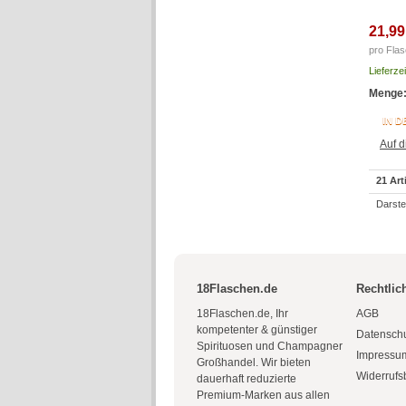
21,99
pro Flas
Lieferze
Menge
IN 
Auf d
21 Art
Darstel
18Flaschen.de
Rechtlic
18Flaschen.de, Ihr
AGB
kompetenter & günstiger
Datensch
Spirituosen und Champagner
Impressu
Großhandel. Wir bieten
Widerrufs
dauerhaft reduzierte
Premium-Marken aus allen