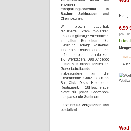
Wodn
enormes
Einsparungspotential in
Sachen Spirituosen und
Honigm
Champagner.
Wir bieten dauerhaft
6,99 
reduzierte Premium-Marken
pro Flas
als auch günstige Alternativen
in allen Bereichen. Die
Lieferze
Lieferung erfolgt kostenlos
Menge
innerhalb Deutschlands und
erfolgt bereits innerhalb von
IN 
1-3 Werktagen. Das Angebot
richtet sich ausschließlich an
Auf d
Gewerbetreibende -
insbesondere an die
Gastronomie. Ganz gleich ob
Bar, Club, Disco, Hotel oder
Restaurant, 18Flaschen.de
bietet für jeden Gastronom
das passende Sortiment.
Jetzt Preise vergleichen und
bestellen!
Wodn