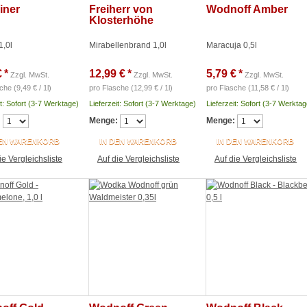
iner
Freiherr von
Wodnoff Amber
Klosterhöhe
1,0l
Mirabellenbrand 1,0l
Maracuja 0,5l
€
*
12,99 €
*
5,79 €
*
Zzgl. MwSt.
Zzgl. MwSt.
Zzgl. MwSt.
che (9,49 € / 1l)
pro Flasche (12,99 € / 1l)
pro Flasche (11,58 € / 1l)
it: Sofort (3-7 Werktage)
Lieferzeit: Sofort (3-7 Werktage)
Lieferzeit: Sofort (3-7 Werktag
:
Menge:
Menge:
DEN WARENKORB
IN DEN WARENKORB
IN DEN WARENKORB
ie Vergleichsliste
Auf die Vergleichsliste
Auf die Vergleichsliste