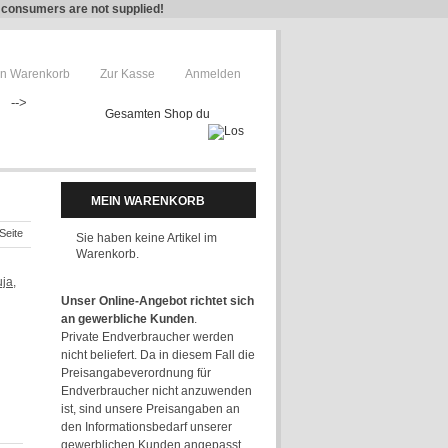
e consumers are not supplied!
n Warenkorb
Zur Kasse
Anmelden
-->
MEIN WARENKORB
Seite
Sie haben keine Artikel im
Warenkorb.
Unser Online-Angebot richtet sich
an gewerbliche Kunden
.
Private Endverbraucher werden
nicht beliefert. Da in diesem Fall die
Preisangabeverordnung für
Endverbraucher nicht anzuwenden
ist, sind unsere Preisangaben an
den Informationsbedarf unserer
gewerblichen Kunden angepasst