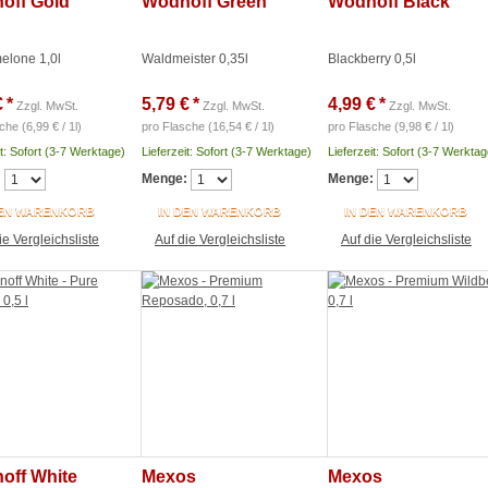
off Gold
Wodnoff Green
Wodnoff Black
elone 1,0l
Waldmeister 0,35l
Blackberry 0,5l
€
*
5,79 €
*
4,99 €
*
Zzgl. MwSt.
Zzgl. MwSt.
Zzgl. MwSt.
che (6,99 € / 1l)
pro Flasche (16,54 € / 1l)
pro Flasche (9,98 € / 1l)
it: Sofort (3-7 Werktage)
Lieferzeit: Sofort (3-7 Werktage)
Lieferzeit: Sofort (3-7 Werktag
:
Menge:
Menge:
DEN WARENKORB
IN DEN WARENKORB
IN DEN WARENKORB
ie Vergleichsliste
Auf die Vergleichsliste
Auf die Vergleichsliste
off White
Mexos
Mexos