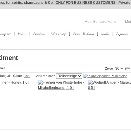
hop for spirits, champagne & Co -
ONLY FOR BUSINESS CUSTOMERS
- Privat
Mein Benutzerkonto
Mei
pagner
Rum
Wodka
Whiskey
Wein & Sekt
Likör
Aperitif
timent
ikel
pro 
Zeige
lung als:
Gitter
Liste
Sortieren nach