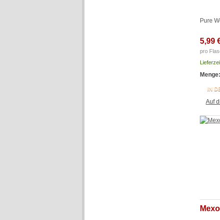
Pure W
5,99 
pro Flas
Lieferze
Menge
IN 
Auf d
Mexo