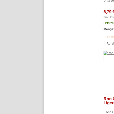
Pure W
6,79 
pro Flas
Lieferze
Menge
IN 
Auf d
Ron 
Liger
5 Años 