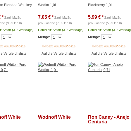
an Blended Whiskey
Wodka 1,0l
Blackberry 1,0l
€
*
7,05 €
*
5,99 €
*
Zzgl. MwSt.
Zzgl. MwSt.
Zzgl. MwSt.
che (9,99 € / 1l)
pro Flasche (7,05 € / 1l)
pro Flasche (5,99 € / 1l)
it: Sofort (3-7 Werktage)
Lieferzeit: Sofort (3-7 Werktage)
Lieferzeit: Sofort (3-7 Werktag
:
Menge:
Menge:
DEN WARENKORB
IN DEN WARENKORB
IN DEN WARENKORB
ie Vergleichsliste
Auf die Vergleichsliste
Auf die Vergleichsliste
off White
Wodnoff White
Ron Caney - Anejo
Centuria