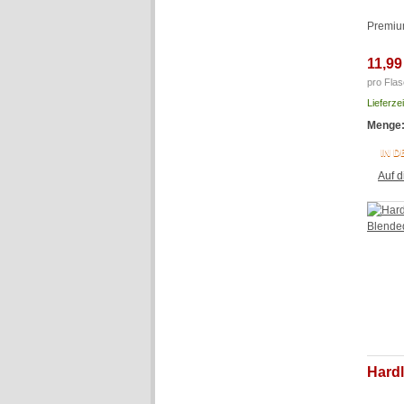
Premium
11,99
pro Flas
Lieferze
Menge
IN 
Auf d
Hardl