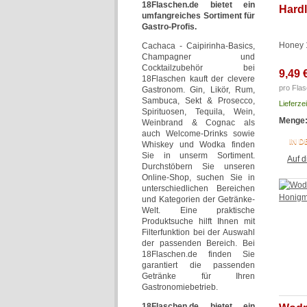
18Flaschen.de bietet ein
Hardl
umfangreiches Sortiment für
Gastro-Profis.
Honey 
Cachaca - Caipirinha-Basics,
Champagner und
Cocktailzubehör bei
9,49 
18Flaschen kauft der clevere
pro Flas
Gastronom. Gin, Likör, Rum,
Sambuca, Sekt & Prosecco,
Lieferze
Spirituosen, Tequila, Wein,
Menge
Weinbrand & Cognac als
auch Welcome-Drinks sowie
IN 
Whiskey und Wodka finden
Sie in unserm Sortiment.
Auf d
Durchstöbern Sie unseren
Online-Shop, suchen Sie in
unterschiedlichen Bereichen
und Kategorien der Getränke-
Welt. Eine praktische
Produktsuche hilft Ihnen mit
Filterfunktion bei der Auswahl
der passenden Bereich. Bei
18Flaschen.de finden Sie
garantiert die passenden
Getränke für Ihren
Gastronomiebetrieb.
18Flaschen.de bietet ein