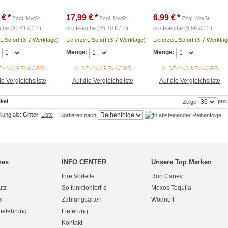
 €
*
17,99 €
*
6,99 €
*
Zzgl. MwSt.
Zzgl. MwSt.
Zzgl. MwSt.
che (31,41 € / 1l)
pro Flasche (25,70 € / 1l)
pro Flasche (6,99 € / 1l)
it: Sofort (3-7 Werktage)
Lieferzeit: Sofort (3-7 Werktage)
Lieferzeit: Sofort (3-7 Werktag
:
Menge:
Menge:
DEN WARENKORB
IN DEN WARENKORB
IN DEN WARENKORB
ie Vergleichsliste
Auf die Vergleichsliste
Auf die Vergleichsliste
ikel
pro 
Zeige
lung als:
Gitter
Liste
Sortieren nach
hes
INFO CENTER
Unsere Top Marken
Ihre Vorteile
Ron Caney
utz
So funktioniert´s
Mexos Tequila
m
Zahlungsarten
Wodnoff
belehrung
Lieferung
Kontakt