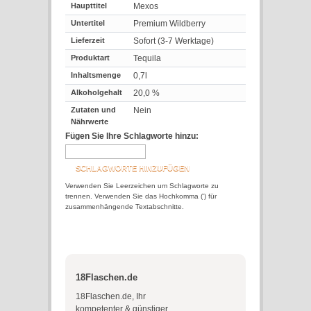
Haupttitel
Mexos
Untertitel
Premium Wildberry
Lieferzeit
Sofort (3-7 Werktage)
Produktart
Tequila
Inhaltsmenge
0,7l
Alkoholgehalt
20,0 %
Zutaten und
Nein
Nährwerte
Fügen Sie Ihre Schlagworte hinzu:
SCHLAGWORTE HINZUFÜGEN
Verwenden Sie Leerzeichen um Schlagworte zu
trennen. Verwenden Sie das Hochkomma (') für
zusammenhängende Textabschnitte.
18Flaschen.de
18Flaschen.de, Ihr
kompetenter & günstiger