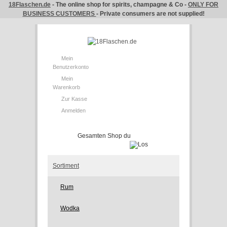
18Flaschen.de
- The online shop for spirits, champagne & Co -
ONLY FOR
BUSINESS CUSTOMERS
- Private consumers are not supplied!
Mein
Benutzerkonto
Mein
Warenkorb
Zur Kasse
Anmelden
Sortiment
Rum
Wodka