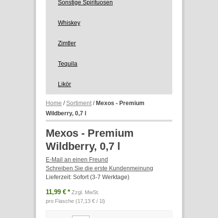
Sonstige Spirituosen
Whiskey
Zimtler
Tequila
Likör
Home
/
Sortiment
/
Mexos - Premium
Wildberry, 0,7 l
Mexos - Premium
Wildberry, 0,7 l
E-Mail an einen Freund
Schreiben Sie die erste Kundenmeinung
Lieferzeit: Sofort (3-7 Werktage)
11,99 €
*
Zzgl. MwSt.
pro Flasche (17,13 € / 1l)