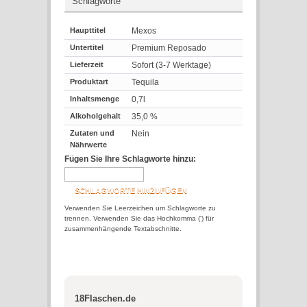
Schlagworte
Haupttitel
Mexos
Untertitel
Premium Reposado
Lieferzeit
Sofort (3-7 Werktage)
Produktart
Tequila
Inhaltsmenge
0,7l
Alkoholgehalt
35,0 %
Zutaten und
Nein
Nährwerte
Fügen Sie Ihre Schlagworte hinzu:
SCHLAGWORTE HINZUFÜGEN
Verwenden Sie Leerzeichen um Schlagworte zu
trennen. Verwenden Sie das Hochkomma (') für
zusammenhängende Textabschnitte.
18Flaschen.de