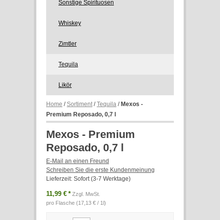
Sonstige Spirituosen
Whiskey
Zimtler
Tequila
Likör
Home
/
Sortiment
/
Tequila
/
Mexos -
Premium Reposado, 0,7 l
Mexos - Premium
Reposado, 0,7 l
E-Mail an einen Freund
Schreiben Sie die erste Kundenmeinung
Lieferzeit: Sofort (3-7 Werktage)
11,99 €
*
Zzgl. MwSt.
pro Flasche (17,13 € / 1l)