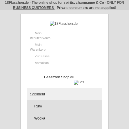
18Flaschen.de
- The online shop for spirits, champagne & Co -
ONLY FOR
BUSINESS CUSTOMERS
- Private consumers are not supplied!
Mein
Benutzerkonto
Mein
Warenkorb
Zur Kasse
Anmelden
Sortiment
Rum
Wodka