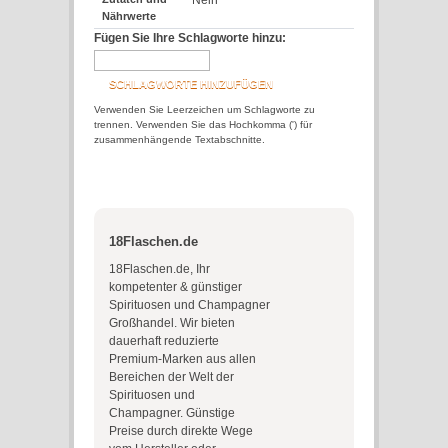
Nein
Nährwerte
Fügen Sie Ihre Schlagworte hinzu:
SCHLAGWORTE HINZUFÜGEN
Verwenden Sie Leerzeichen um Schlagworte zu
trennen. Verwenden Sie das Hochkomma (') für
zusammenhängende Textabschnitte.
18Flaschen.de
18Flaschen.de, Ihr
kompetenter & günstiger
Spirituosen und Champagner
Großhandel. Wir bieten
dauerhaft reduzierte
Premium-Marken aus allen
Bereichen der Welt der
Spirituosen und
Champagner. Günstige
Preise durch direkte Wege