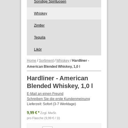
Sonstige Spirituosen
Whiskey
Zimtler
Tequila
Likör
Home
/
Sortiment
/
Whiskey
/
Hardliner -
American Blended Whiskey, 1,0 l
Hardliner - American
Blended Whiskey, 1,0 l
E-Mail an einen Freund
Schreiben Sie die erste Kundenmeinung
Lieferzeit: Sofort (3-7 Werktage)
9,99 €
*
Zzgl. MwSt.
pro Flasche (9,99 € / 1l)