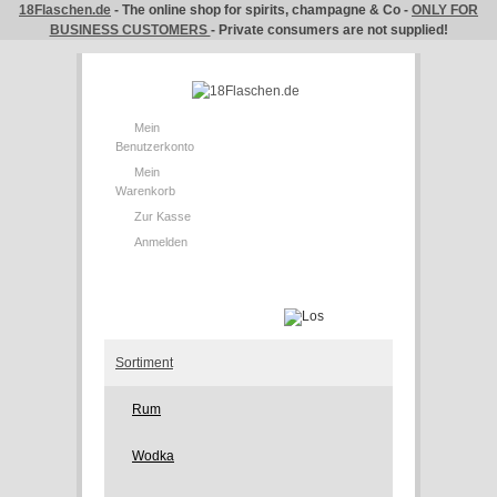
18Flaschen.de
- The online shop for spirits, champagne & Co -
ONLY FOR
BUSINESS CUSTOMERS
- Private consumers are not supplied!
Mein
Benutzerkonto
Mein
Warenkorb
Zur Kasse
Anmelden
Sortiment
Rum
Wodka