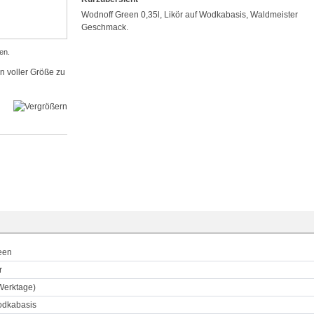
Wodnoff Green 0,35l, Likör auf Wodkabasis, Waldmeister
Geschmack.
en.
in voller Größe zu
een
r
 Werktage)
odkabasis