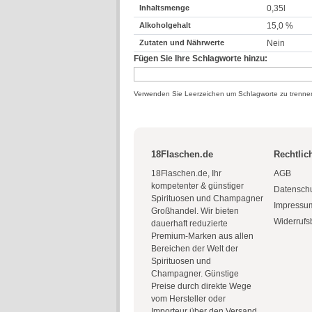
Inhaltsmenge
0,35l
Alkoholgehalt
15,0 %
Zutaten und Nährwerte
Nein
Fügen Sie Ihre Schlagworte hinzu:
Verwenden Sie Leerzeichen um Schlagworte zu trenne
18Flaschen.de
Rechtlic
18Flaschen.de, Ihr
AGB
kompetenter & günstiger
Datensch
Spirituosen und Champagner
Impressu
Großhandel. Wir bieten
Widerrufs
dauerhaft reduzierte
Premium-Marken aus allen
Bereichen der Welt der
Spirituosen und
Champagner. Günstige
Preise durch direkte Wege
vom Hersteller oder
Importeur über den Versand