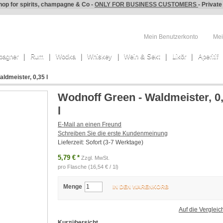
hop for spirits, champagne & Co -
ONLY FOR BUSINESS CUSTOMERS
- Privat
Mein Benutzerkonto
Mei
pagner
Rum
Wodka
Whiskey
Wein & Sekt
Likör
Aperitif
ldmeister, 0,35 l
Wodnoff Green - Waldmeister, 0
l
E-Mail an einen Freund
Schreiben Sie die erste Kundenmeinung
Lieferzeit: Sofort (3-7 Werktage)
5,79 €
*
Zzgl. MwSt.
pro Flasche (16,54 € / 1l)
Menge
IN DEN WARENKORB
Auf die Vergleich
Kurzübersicht