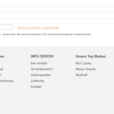
SCHLAGWORTE HINZUFÜGEN
n. Verwenden Sie das Hochkomma (') für zusammenhängende Textabschnitte.
hes
INFO CENTER
Unsere Top Marken
Ihre Vorteile
Ron Caney
utz
So funktioniert´s
Mexos Tequila
m
Zahlungsarten
Wodnoff
belehrung
Lieferung
Kontakt