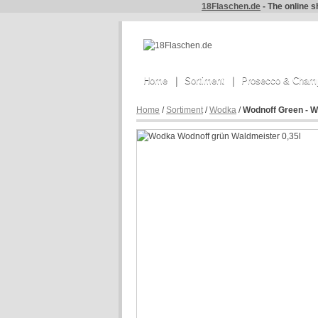
18Flaschen.de
- The online s
Home
Sortiment
Prosecco & Cham
Home
/
Sortiment
/
Wodka
/
Wodnoff Green - Wa