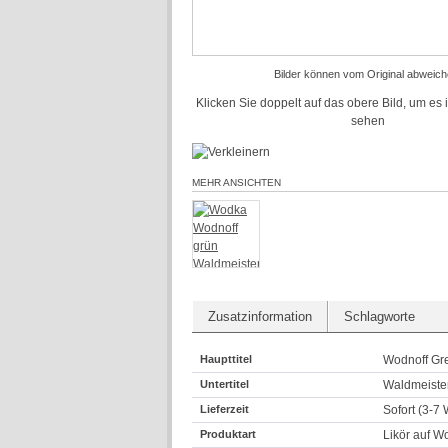
Bilder können vom Original abweich
Klicken Sie doppelt auf das obere Bild, um es 
sehen
MEHR ANSICHTEN
Zusatzinformation
Schlagworte
Haupttitel
Wodnoff Gr
Untertitel
Waldmeiste
Lieferzeit
Sofort (3-7
Produktart
Likör auf W