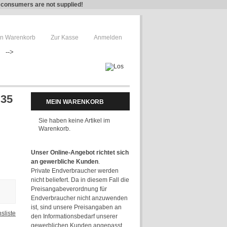
e consumers are not supplied!
n Warenkorb
Zur Kasse
Anmelden
-->
,35
MEIN WARENKORB
Sie haben keine Artikel im
Warenkorb.
Unser Online-Angebot richtet sich
an gewerbliche Kunden
.
Private Endverbraucher werden
nicht beliefert. Da in diesem Fall die
Preisangabeverordnung für
Endverbraucher nicht anzuwenden
ist, sind unsere Preisangaben an
sliste
den Informationsbedarf unserer
gewerblichen Kunden angepasst