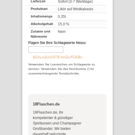
Lieferzeit
Sofort (3-7 Werktage)
Produktart
Likör auf Wodkabasis
Inhaltsmenge
0,35l
Alkoholgehalt
15,0 %
Zutaten und
Nein
Nährwerte
Fügen Sie Ihre Schlagworte hinzu:
SCHLAGWORTE HINZUFÜGEN
Verwenden Sie Leerzeichen um Schlagworte zu
trennen. Verwenden Sie das Hochkomma (') für
zusammenhängende Textabschnitte.
18Flaschen.de
18Flaschen.de, Ihr
kompetenter & günstiger
Spirituosen und Champagner
Großhandel. Wir bieten
dauerhaft reduzierte