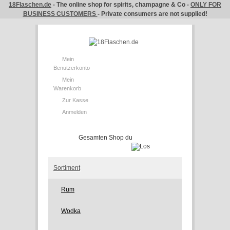
18Flaschen.de
- The online shop for spirits, champagne & Co -
ONLY FOR
BUSINESS CUSTOMERS
- Private consumers are not supplied!
Mein
Benutzerkonto
Mein
Warenkorb
Zur Kasse
Anmelden
Sortiment
Rum
Wodka