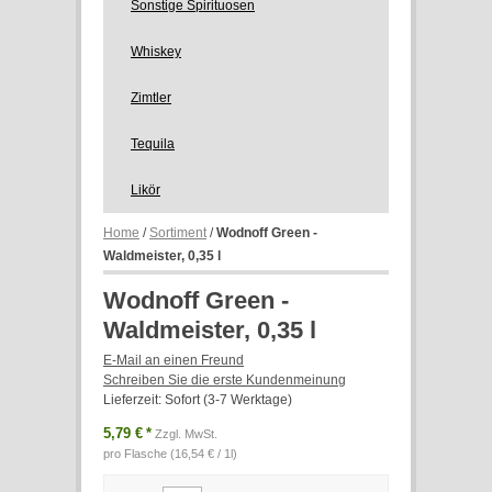
Sonstige Spirituosen
Whiskey
Zimtler
Tequila
Likör
Home
/
Sortiment
/
Wodnoff Green -
Waldmeister, 0,35 l
Wodnoff Green -
Waldmeister, 0,35 l
E-Mail an einen Freund
Schreiben Sie die erste Kundenmeinung
Lieferzeit: Sofort (3-7 Werktage)
5,79 €
*
Zzgl. MwSt.
pro Flasche (16,54 € / 1l)