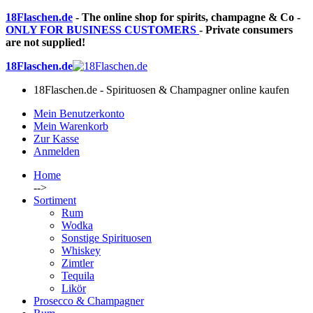
18Flaschen.de
- The online shop for spirits, champagne & Co -
ONLY FOR BUSINESS CUSTOMERS
- Private consumers
are not supplied!
18Flaschen.de
18Flaschen.de - Spirituosen & Champagner online kaufen
Mein Benutzerkonto
Mein Warenkorb
Zur Kasse
Anmelden
Home
-->
Sortiment
Rum
Wodka
Sonstige Spirituosen
Whiskey
Zimtler
Tequila
Likör
Prosecco & Champagner